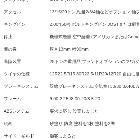
アクセル
13/16/20トン,軸量2/3/4軸などオプション,
キングピン
2.00"(50#),ボルトキングピン,JOSTま
停止
機械式懸垂 空中懸垂 (アメリカンまたはGema
葉の春
厚さ13mm 幅90mm
着陸装置
28トンの重用品,ブランドオプションのフワ/
タイヤの仕様
12R22.5/315 80R22.5/11R20/12R20 自由
ブレーキシステム
双線ブレーキシステム,空気室T30/30 3X40
フレーム
9.00-22.5 /8.00-20/8.5-20
ABSシステム
要求に応じ 設置しました
絵画
砂塗り 防腐 塗料を1枚 塗料を2層
サイド・ギルド
顧客によると