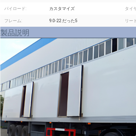
パイロード:
カスタマイズ
タイ
フレーム:
9.0-22 だった5
リード
製品説明