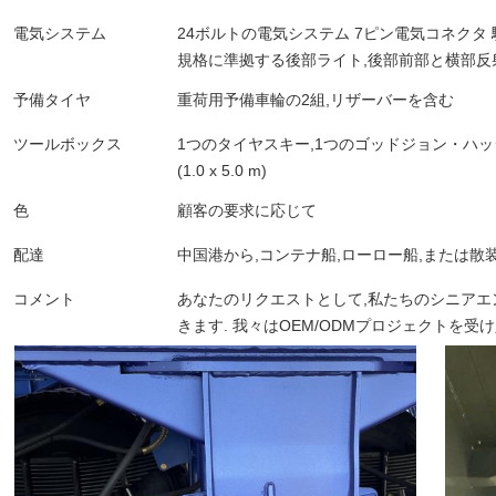
電気システム
24ボルトの電気システム 7ピン電気コネクタ 
規格に準拠する後部ライト,後部前部と横部反
予備タイヤ
重荷用予備車輪の2組,リザーバーを含む
ツールボックス
1つのタイヤスキー,1つのゴッドジョン・ハ
(1.0 x 5.0 m)
色
顧客の要求に応じて
配達
中国港から,コンテナ船,ローロー船,または散
コメント
あなたのリクエストとして,私たちのシニアエ
きます. 我々はOEM/ODMプロジェクトを受け