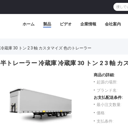
ホーム
製品
ビデオ
企業情報
会社案内
冷蔵庫 30 トン 2 3 軸 カスタマイズ 色のトレーラー
半トレーラー 冷蔵庫 冷蔵庫 30 トン 2 3 軸
商品の詳細:
起源の場所:
ブランド名:
お支払配送条件:
最小注文数量:
価格:
支払条件: