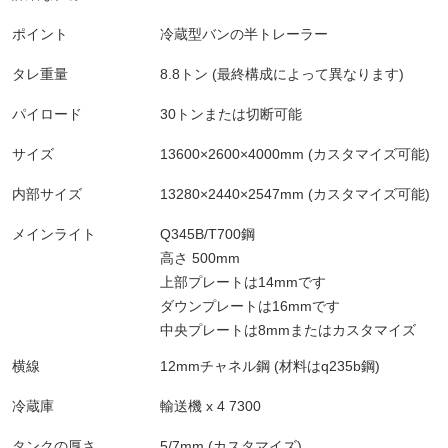
ポイント
冷蔵型バンの半トレーラー
タレ重量
8.8トン (最終構成によって異なります)
パイロード
30トンまたは切断可能
サイズ
13600×2600×4000mm (カスタマイズ可能)
内部サイズ
13280×2440×2547mm (カスタマイズ可能)
メインライト
Q345B/T700鋼
高さ 500mm
上部プレートは14mmです
ダウンプレートは16mmです
中央プレートは8mmまたはカスタマイズ
横線
12mmチャネル鋼 (材料はq235b鋼)
冷蔵庫
輸送機 x 4 7300
タンクの厚さ
5/7mm (カスタマイズ)