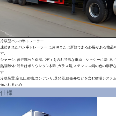
冷蔵型バンの半トレーラー
凍結されたバン半トレーラーは,冷凍または新鮮である必要がある物品
す.
シャーシ
: 歩行部分と保温ボディを含む特殊な車両・シャシーに基づい
熱隔離体
: 通常はポリウレタン材料,ガラス鋼,ステンレス鋼の色の鋼
す.
冷蔵装置:
空気圧縮機,コンデンサ,蒸発器,膨張弁などを含む循環システ
保たれるため
仕様