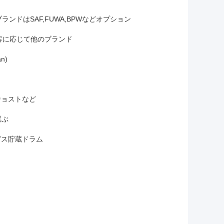
軸ブランドはSAF,FUWA,BPWなどオプション
たは顧客に応じて他のブランド
n)
ジョストなど
に選ぶ
Lガス貯蔵ドラム