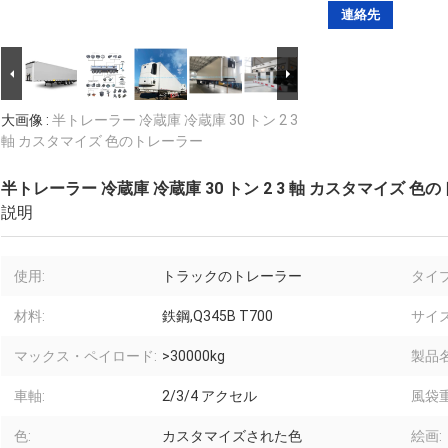
連絡先
大画像 :
半トレーラー 冷蔵庫 冷蔵庫 30 トン 2 3
軸 カスタマイズ 色のトレーラー
半トレーラー 冷蔵庫 冷蔵庫 30 トン 2 3 軸 カスタマイズ 色
説明
使用:
トラックのトレーラー
タイプ
材料:
鉄鋼,Q345B T700
サイズ
マックス・ペイロード:
>30000kg
製品名
車軸:
2/3/4 アクセル
風袋重
色:
カスタマイズされた色
絵画: